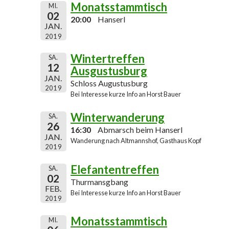
Monatsstammtisch
MI.
02
20:00
Hanserl
JAN.
2019
Wintertreffen
SA.
12
Ausgustusburg
JAN.
Schloss Augustusburg
2019
Bei Interesse kurze Info an Horst Bauer
Winterwanderung
SA.
26
16:30
Abmarsch beim Hanserl
JAN.
Wanderung nach Altmannshof, Gasthaus Kopf
2019
Elefantentreffen
SA.
02
Thurmansgbang
FEB.
Bei Interesse kurze Info an Horst Bauer
2019
Monatsstammtisch
MI.