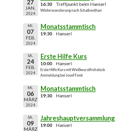
27
16:30
Treffpunkt beim Hanserl
JAN.
Winterwanderung nach Schalkenthan
2024
Monatsstammtisch
MI.
07
19:30
Hanserl
FEB.
2024
Erste Hilfe Kurs
SA.
24
10:00
Hanserl
FEB.
Erste Hilfe Kurs mit Weißwurstfrühstück
2024
Anmeldung bei Josef Fenk
Monatsstammtisch
MI.
06
19:30
Hanserl
MÄRZ
2024
Jahreshauptversammlung
SA.
09
19:00
Hanserl
MÄRZ