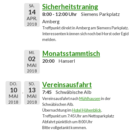
Sicherheitstraning
SA.
14
8:00 - 12:00 Uhr
Siemens Parkplatz
APR.
Amberg
2018
Treffpunkt direkt in Amberg am Siemens Parkplatz.
Interessenten können sich noch bei Horst oder Egid
melden.
Monatsstammtisch
MI.
02
20:00
Hanserl
MAI
2018
Vereinsausfahrt
DO.
SO.
10
13
7:45
Schwäbische Alb
MAI
MAI
Vereinsausfahrt nach
Mühlhausen
in der
2018
2018
Schwäbischen Alb.
Übernachtung im
Hotel Höhenblick
.
Treffpunkt um 7:45 Uhr am Nettoparkplatz
Abfahrt pünktlich um 8:00 Uhr
Bitte vollgetankt kommen.