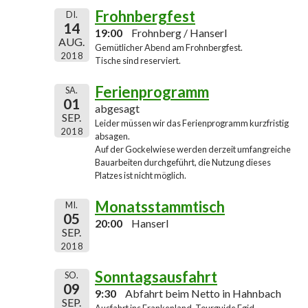
Frohnbergfest
DI.
14
19:00
Frohnberg / Hanserl
AUG.
Gemütlicher Abend am Frohnbergfest.
2018
Tische sind reserviert.
Ferienprogramm
SA.
01
abgesagt
SEP.
Leider müssen wir das Ferienprogramm kurzfristig
2018
absagen.
Auf der Gockelwiese werden derzeit umfangreiche
Bauarbeiten durchgeführt, die Nutzung dieses
Platzes ist nicht möglich.
Monatsstammtisch
MI.
05
20:00
Hanserl
SEP.
2018
Sonntagsausfahrt
SO.
09
9:30
Abfahrt beim Netto in Hahnbach
SEP.
Ausfahrt ins Frankenland, Tourguide Egid