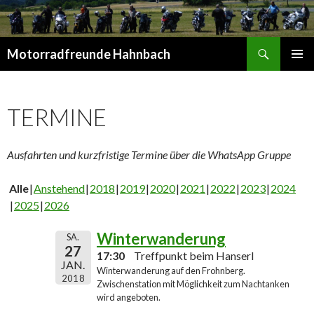
Suchen
Motorradfreunde Hahnbach
SPRINGE
PRIMÄR
ZUM
MENÜ
INHALT
TERMINE
Ausfahrten und kurzfristige Termine über die WhatsApp Gruppe
Alle
Anstehend
2018
2019
2020
2021
2022
2023
2024
2025
2026
Winterwanderung
SA.
27
17:30
Treffpunkt beim Hanserl
JAN.
Winterwanderung auf den Frohnberg.
2018
Zwischenstation mit Möglichkeit zum Nachtanken
wird angeboten.