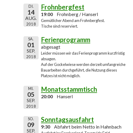
Frohnbergfest
DI.
14
19:00
Frohnberg / Hanserl
AUG.
Gemütlicher Abend am Frohnbergfest.
2018
Tische sind reserviert.
Ferienprogramm
SA.
01
abgesagt
SEP.
Leider müssen wir das Ferienprogramm kurzfristig
2018
absagen.
Auf der Gockelwiese werden derzeit umfangreiche
Bauarbeiten durchgeführt, die Nutzung dieses
Platzes ist nicht möglich.
Monatsstammtisch
MI.
05
20:00
Hanserl
SEP.
2018
Sonntagsausfahrt
SO.
09
9:30
Abfahrt beim Netto in Hahnbach
SEP.
Ausfahrt ins Frankenland, Tourguide Egid