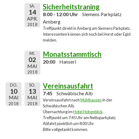
Sicherheitstraning
SA.
14
8:00 - 12:00 Uhr
Siemens Parkplatz
APR.
Amberg
2018
Treffpunkt direkt in Amberg am Siemens Parkplatz.
Interessenten können sich noch bei Horst oder Egid
melden.
Monatsstammtisch
MI.
02
20:00
Hanserl
MAI
2018
Vereinsausfahrt
DO.
SO.
10
13
7:45
Schwäbische Alb
MAI
MAI
Vereinsausfahrt nach
Mühlhausen
in der
2018
2018
Schwäbischen Alb.
Übernachtung im
Hotel Höhenblick
.
Treffpunkt um 7:45 Uhr am Nettoparkplatz
Abfahrt pünktlich um 8:00 Uhr
Bitte vollgetankt kommen.