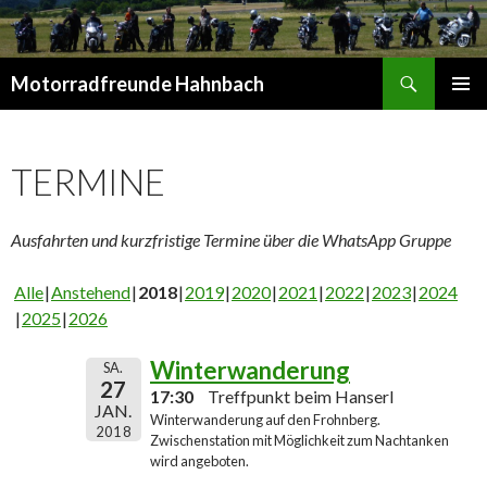
Suchen
Motorradfreunde Hahnbach
SPRINGE
PRIMÄR
ZUM
MENÜ
INHALT
TERMINE
Ausfahrten und kurzfristige Termine über die WhatsApp Gruppe
Alle
Anstehend
2018
2019
2020
2021
2022
2023
2024
2025
2026
Winterwanderung
SA.
27
17:30
Treffpunkt beim Hanserl
JAN.
Winterwanderung auf den Frohnberg.
2018
Zwischenstation mit Möglichkeit zum Nachtanken
wird angeboten.