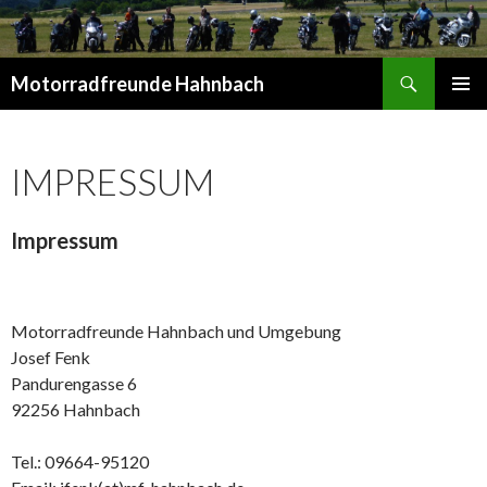
Suchen
Motorradfreunde Hahnbach
SPRINGE
PRIMÄR
ZUM
MENÜ
INHALT
IMPRESSUM
Impressum
Motorradfreunde Hahnbach und Umgebung
Josef Fenk
Pandurengasse 6
92256 Hahnbach
Tel.: 09664-95120