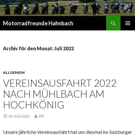
Suchen
Motorradfreunde Hahnbach
SPRINGE
PRIMÄR
ZUM
MENÜ
INHALT
Archiv für den Monat: Juli 2022
ALLGEMEIN
VEREINSAUSFAHRT 2022
NACH MÜHLBACH AM
HOCHKÖNIG
10. JULI 2022
JFE
Unsere jährliche Vereinsausfahrt hat uns diesmal ins Salzburger