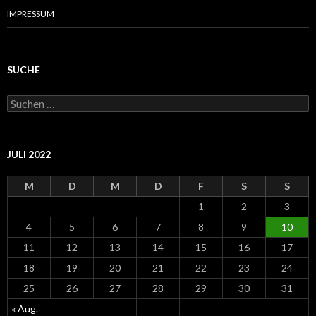
IMPRESSUM
SUCHE
S
u
c
h
e
JULI 2022
n
n
M
D
M
D
F
S
S
a
c
1
2
3
h
4
5
6
7
8
9
10
:
11
12
13
14
15
16
17
18
19
20
21
22
23
24
25
26
27
28
29
30
31
« Aug.